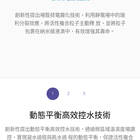
創新性提出場致荷電霧化技術，利用靜電場中的瑞
利分裂效應，將活性複合粒子主動釋 放，並將粒子
包裹在納米級液滴中，有效增強其壽命。
1
1
1
2
2
2
3
3
3
基於電極拓撲結構的高效電離技術
動態平衡高效控水技術
場致荷電霧化技術
創新性提出動態平衡高效控水技術，通過微區域溫濕度場調
創新性提出電極拓撲結構的高效電離設計技術，調控局部電
創新性提出場致荷電霧化技術，利用靜電場中的瑞利分裂效
控，實現凝水過程與耗水過 程的動態平衡，保證活性複合
場強度，在高能電場轟 擊作用下，實現活性物質的高效發
應，將活性複合粒子主動釋 放，並將粒子包裹在納米級液