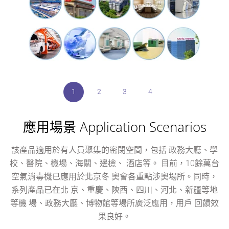
1
1
1
1
2
2
2
2
3
3
3
3
4
4
4
4
應用場景 Application Scenarios
辦公室
醫院
家居
該產品適用於有人員聚集的密閉空間，包括 政務大廳、學
99.99％有效殺滅新型冠狀病毒（SARS-CoV-2）
為你最愛的家人進行全方位的防禦。
放心工作。
校、醫院、機場、海關、邊檢、 酒店等。 目前，10餘萬台
空氣消毒機已應用於北京冬 奧會各重點涉奧場所。同時，
系列產品已在北 京、重慶、陝西、四川、河北、新疆等地
等機 場、政務大廳、博物館等場所廣泛應用，用戶 回饋效
果良好。